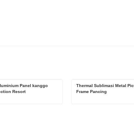
luminium Panel kanggo 
Thermal Sublimasi Metal Pict
ction Resort
Frame Pancing
Foam Aluminium Panel kanggo Construction Resort
ngi Saiki
Hubungi Saiki