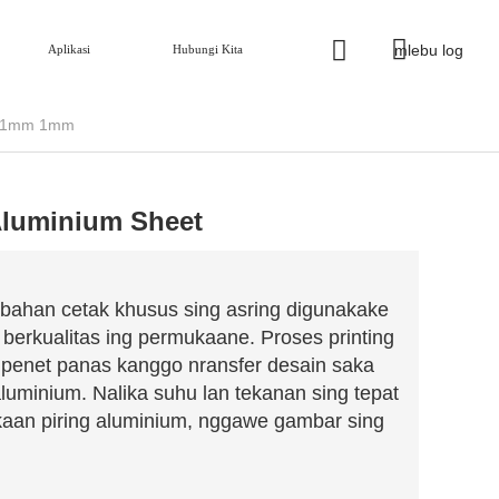
mlebu log
Aplikasi
Hubungi Kita
m 1mm 1mm
Aluminium Sheet
 bahan cetak khusus sing asring digunakake
berkualitas ing permukaane. Proses printing
n penet panas kanggo nransfer desain saka
uminium. Nalika suhu lan tekanan sing tepat
kaan piring aluminium, nggawe gambar sing