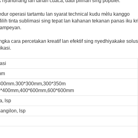
 nyandhang lan tahan cuaca, dadi pilihan sing populer.
sedur operasi tartamtu lan syarat technical kudu mèlu kanggo
lih tinta sublimasi sing tepat lan kahanan tekanan panas iku kri
 sampeyan.
ka cara percetakan kreatif lan efektif sing nyedhiyakake solus
kasi.
asi
mm
300mm.300*300mm,300*350m
0*400mm,400*600mm,600*600mm
, lsp
pangilon, lsp