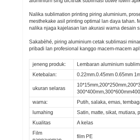
aluminium sing dicithak sublimasi duwe luwih apik
Nalika sublimation printing piring aluminium, pro
mesthekake asil printing optimal lan daya tahan. Mi
nalika njaga kajelasan lan akurasi warna desain
Sakabèhé, piring aluminium cetak sublimasi minang
pribadi lan profesional kanggo macem-macem apli
jeneng produk:
Lembaran aluminium sublim
Ketebalan:
0.22mm.0.45mm 0.65mm 1
10*15mm,200*250mm,200*
ukuran selaras
300*400mm,300*600mm40
warna:
Putih, salaka, emas, tembaga
lumahing
Satin, matte, sikat, mutiara, 
Kualitas
A kelas
Film
film PE
pangayoman