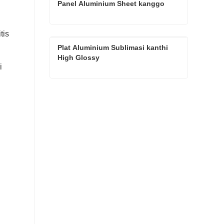
Panel Aluminium Sheet kanggo 
Sublimasi
tis
High Definition Popular Photo Panel Aluminium Sheet kanggo Sublimasi
Plat Aluminium Sublimasi kanthi 
Hubungi Saiki
High Glossy
i
Plat Aluminium Sublimasi kanthi High Glossy
Hubungi Saiki