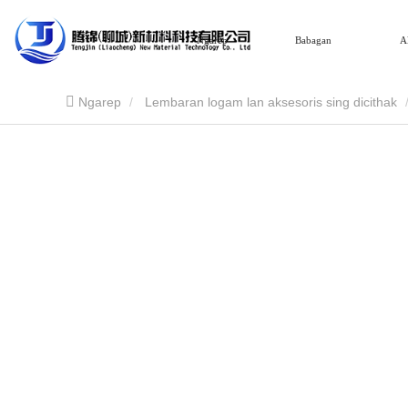
Ngarep
Babagan
A
Ngarep
Lembaran logam lan aksesoris sing dicithak