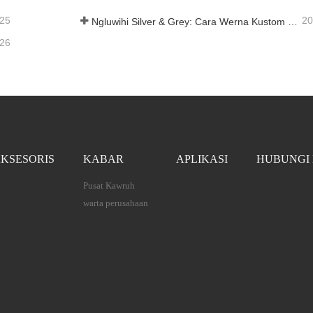
-25
20
Ngluwihi Silver & Grey: Cara Werna Kustom Mbukak Kunci Kemungkinan Tanpa Wates kanggo Busa Aluminium
-26
KSESORIS
KABAR
APLIKASI
HUBUNGI 
Pusat Kawruh
warta perusahaan