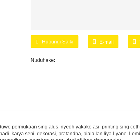
Hubungi Saiki
E-mail
Nuduhake:
duwe permukaan sing alus, nyedhiyakake asil printing sing cetha
badi, karya seni, dekorasi, pratandha, piala lan liya-liyane. Le