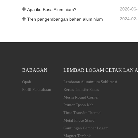
2026-06
Apa iku Busa Aluminium?
2024-02
Tren pangembangan bahan aluminium
BABAGAN
LEMBAR LOGAM CETAK LAN A
Opah
Lembaran Aluminium Sublimasi
Profil Perusahaan
Kertas Transfer Panas
Mesin Round Corner
Printer Epson Kab
Tinta Transfer Thermal
Metal Photo Stand
Gantungan Gambar Logam
Magnet Tembok