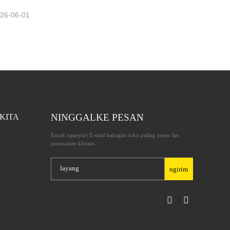
26-06-01
NINGGALKE PESAN
KITA
Entuk nganyari E-mail babagan toko paling anyar lan
penawaran khusus.
ngirim